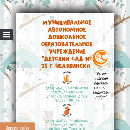
Муниципальное
автономное
дошкольное
образовательное
учреждение
"Детский сад №
25 г. Челябинска"
"Рыжее
счастье!
Вдыхаем
счастье -
адрес: 454076, Челябинская
выдыхаем
область, г Челябинск,
ул Хариса Юсупова, д. 58а
добро"
тел.: 247 -98 - 42
адрес: 454030, Челябинская
область, г Челябинск,
Версия сайта
ул Габдуллы Тукая, д. 8