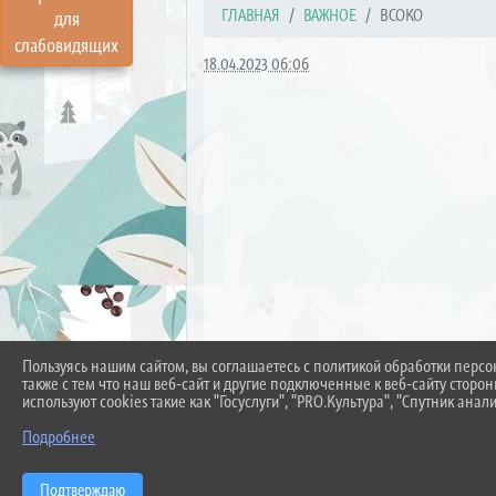
ГЛАВНАЯ
ВАЖНОЕ
ВСОКО
для
слабовидящих
18.04.2023 06:06
Пользуясь нашим сайтом, вы соглашаетесь с политикой обработки перс
также с тем что наш веб-сайт и другие подключенные к веб-сайту сторо
используют cookies такие как "Госуслуги", "PRO.Культура", "Спутник анали
Подробнее
Локальные документы МАДОУ
Отчет по результатам самообследования
Подтверждаю