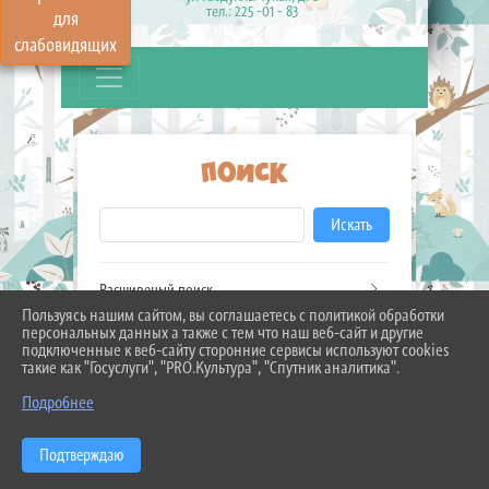
тел.: 225 -01 - 83
для
слабовидящих
ПОИСК
Искать
Расширеный поиск
Пользуясь нашим сайтом, вы соглашаетесь с политикой обработки
персональных данных а также с тем что наш веб-сайт и другие
подключенные к веб-сайту сторонние сервисы используют cookies
такие как "Госуслуги", "PRO.Культура", "Спутник аналитика".
Подробнее
ВВЕДИТЕ СВОЙ ПОИСКОВЫЙ
Подтверждаю
ЗАПРОС