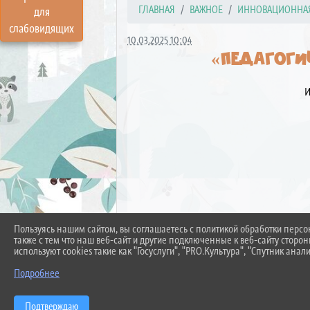
ГЛАВНАЯ
ВАЖНОЕ
ИННОВАЦИОННАЯ 
для
слабовидящих
10.03.2025 10:04
«ПЕДАГОГИ
И
Пользуясь нашим сайтом, вы соглашаетесь с политикой обработки перс
также с тем что наш веб-сайт и другие подключенные к веб-сайту сторо
используют cookies такие как "Госуслуги", "PRO.Культура", "Спутник анали
Подробнее
Подтверждаю