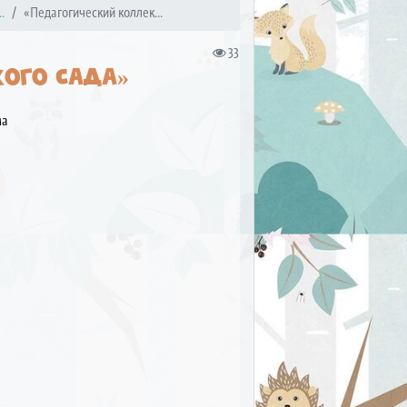
.
«Педагогический коллек...
33
КОГО САДА»
ма